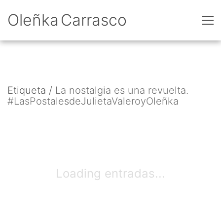
Oleñka Carrasco
Etiqueta /
La nostalgia es una revuelta.
#LasPostalesdeJulietaValeroyOleñka
Loading entradas...