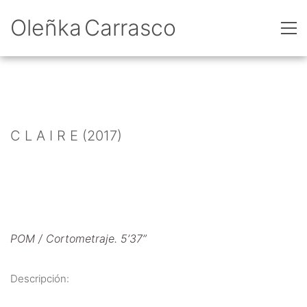
Oleñka Carrasco
C L A I R E (2017)
POM / Cortometraje. 5’37”
Descripción: